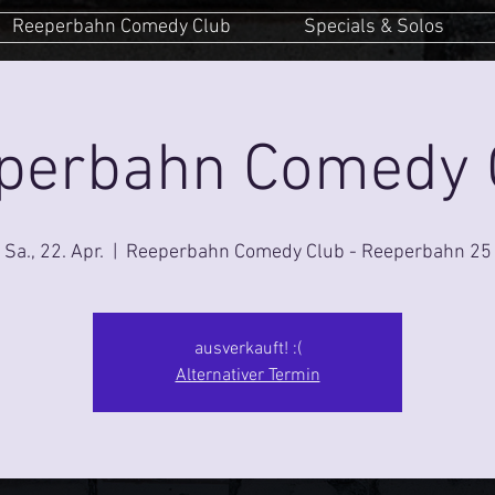
Reeperbahn Comedy Club
Specials & Solos
perbahn Comedy 
Sa., 22. Apr.
  |  
Reeperbahn Comedy Club - Reeperbahn 25
ausverkauft! :(
Alternativer Termin