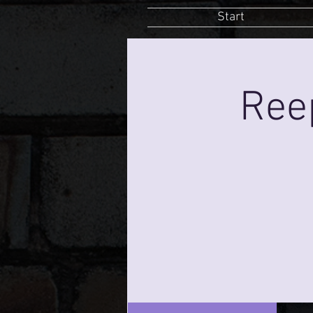
Start
Ree