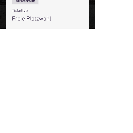
Ausverkauft
Tickettyp
Freie Platzwahl
Mehr Infos
Preis
19,50 €
+0,49 € Ticket-Servicegebühr
Diese Veranstaltung ist
ausverkauft
Mehr Infos über den Reeperbahn Comedy Club und St.
Pauli Comedy Club auf Social Media:
E-Mail:
moin@stpaulicomedyclub.de