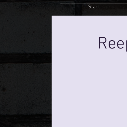
Start
Ree