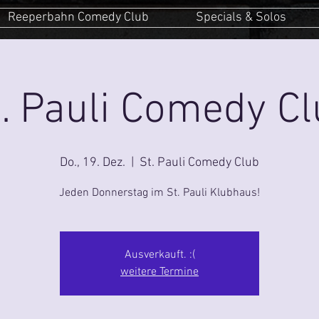
Reeperbahn Comedy Club
Specials & Solos
. Pauli Comedy C
Do., 19. Dez.
  |  
St. Pauli Comedy Club
Jeden Donnerstag im St. Pauli Klubhaus!
Ausverkauft. :(
weitere Termine