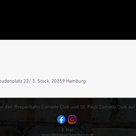
0
lbudenplatz 22/ 3. Stock, 20359 Hamburg
er den Reeperbahn Comedy Club und St. Pauli Comedy Club auf
E-Mail:
moin@stpaulicomedyclub.de