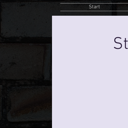
Start
St