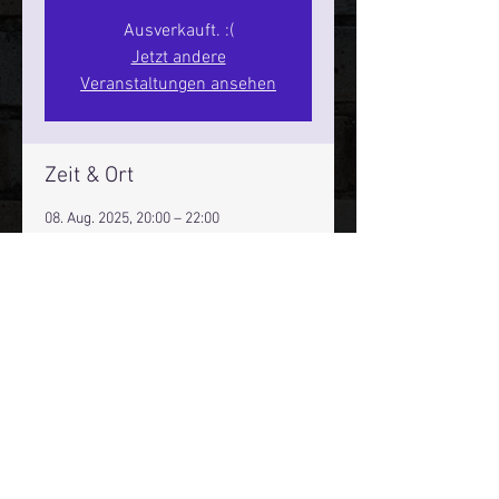
Ausverkauft. :(
Jetzt andere
Veranstaltungen ansehen
Zeit & Ort
08. Aug. 2025, 20:00 – 22:00
Hamburg, St. Pauli Spirit, Spielbudenpl.
22/3. Stock, 20359 Hamburg,
Deutschland
Mehr Infos über den Reeperbahn Comedy Club und St.
Pauli Comedy Club auf Social Media:
E-Mail:
moin@stpaulicomedyclub.de
Impressum / Datenschutz / AGB