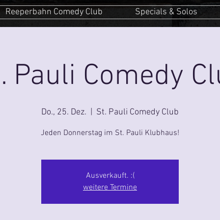
Reeperbahn Comedy Club
Specials & Solos
. Pauli Comedy C
Do., 25. Dez.
  |  
St. Pauli Comedy Club
Jeden Donnerstag im St. Pauli Klubhaus!
Ausverkauft. :(
weitere Termine