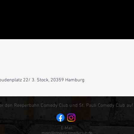
0
lbudenplatz 22/ 3. Stock, 20359 Hamburg
er den Reeperbahn Comedy Club und St. Pauli Comedy Club auf
E-Mail:
moin@stpaulicomedyclub.de