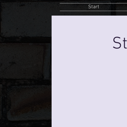
Start
St