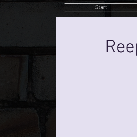
Start
Ree